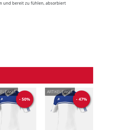
 und bereit zu fühlen, absorbiert
KELPAKET
ARTIKELPAKET
-
50
%
-
47
%