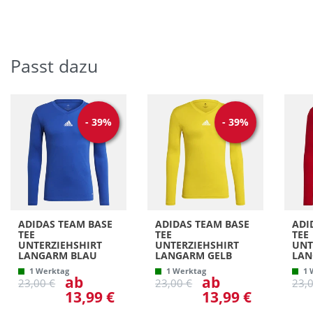
Passt dazu
-
39
%
-
39
%
ADIDAS TEAM BASE
ADIDAS TEAM BASE
ADI
TEE
TEE
TEE
UNTERZIEHSHIRT
UNTERZIEHSHIRT
UNT
LANGARM BLAU
LANGARM GELB
LAN
1 Werktag
1 Werktag
1 
ab
ab
23,00 €
23,00 €
23,
13,99 €
13,99 €