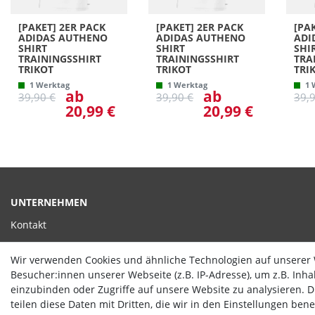
[PAKET] 2ER PACK
[PAKET] 2ER PACK
[PA
ADIDAS AUTHENO
ADIDAS AUTHENO
ADI
SHIRT
SHIRT
SHI
TRAININGSSHIRT
TRAININGSSHIRT
TRA
TRIKOT
TRIKOT
TRI
1 Werktag
1 Werktag
1 
ab
ab
39,90 €
39,90 €
39,
20,99 €
20,99 €
UNTERNEHMEN
Kontakt
Datenschutzerklärung
Wir verwenden Cookies und ähnliche Technologien auf unserer
AGB
Besucher:innen unserer Webseite (z.B. IP-Adresse), um z.B. Inh
einzubinden oder Zugriffe auf unsere Website zu analysieren. Di
Impressum
teilen diese Daten mit Dritten, die wir in den Einstellungen ben