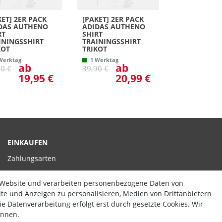
KET] 2ER PACK
[PAKET] 2ER PACK
DAS AUTHENO
ADIDAS AUTHENO
RT
SHIRT
ININGSSHIRT
TRAININGSSHIRT
KOT
TRIKOT
Werktag
1 Werktag
ab
ab
90 €
39,90 €
19,95 €
20,99 €
EINKAUFEN
Zahlungsarten
Versand
 Website und verarbeiten personenbezogene Daten von
Widerrufsrecht
alte und Anzeigen zu personalisieren, Medien von Drittanbietern
e Datenverarbeitung erfolgt erst durch gesetzte Cookies. Wir
Hilfe
ennen.