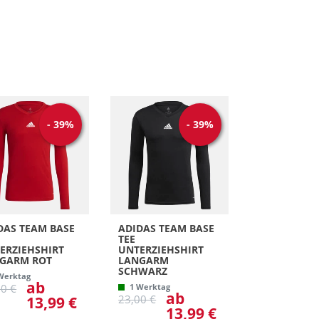
-
39
%
-
39
%
DAS TEAM BASE
ADIDAS TEAM BASE
TEE
ERZIEHSHIRT
UNTERZIEHSHIRT
GARM ROT
LANGARM
SCHWARZ
Werktag
ab
00 €
1 Werktag
ab
23,00 €
13,99 €
13,99 €