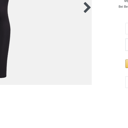
V
Bei Be