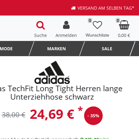
VERSAND AM SELBEN TAG*
0
0
Suche
Anmelden
0,00 €
MODE
MARKEN
SALE
as TechFit Long Tight Herren lange
Unterziehhose schwarz
*
24,69 €
38,00 €
- 35%