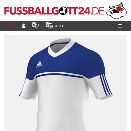
0
0
☰
0,00 €