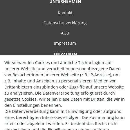
UNTERNEHMEN
Kontakt
Datenschutzerklärung
AGB
Impressum
EINKAUFEN
Wir verwenden Cookies und ähnliche Technologien auf
Zahlungsarten
unserer Website und verarbeiten personenbezogene Daten
von Besucher:innen unserer Webseite (z.B. IP-Adresse), um
Versand
z.B. Inhalte und Anzeigen zu personalisieren, Medien von
Widerrufsrecht
Drittanbietern einzubinden oder Zugriffe auf unsere Website
zu analysieren. Die Datenverarbeitung erfolgt erst durch
Hilfe
gesetzte Cookies. Wir teilen diese Daten mit Dritten, die wir in
den Einstellungen benennen.
Vertrag widerrufen
Die Datenverarbeitung kann mit Einwilligung oder aufgrund
eines berechtigten Interesses erfolgen. Die Zustimmung kann
WIR AKZEPTIEREN
erteilt oder abgelehnt werden. Es besteht das Recht, nicht
einzuwilligen und die Einwilligung zu einem späteren