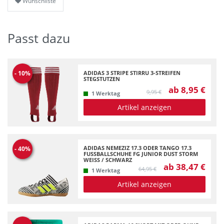
Wunschliste
Passt dazu
ADIDAS 3 STRIPE STIRRU 3-STREIFEN
-
10
%
STEGSTUTZEN
ab 8,95 €
9,95 €
1 Werktag
Artikel anzeigen
ADIDAS NEMEZIZ 17.3 ODER TANGO 17.3
-
40
%
FUSSBALLSCHUHE FG JUNIOR DUST STORM W
EISS / SCHWARZ
ab 38,47 €
64,95 €
1 Werktag
Artikel anzeigen