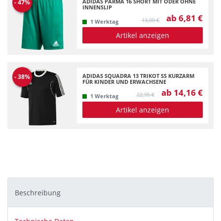
ADIDAS PARMA 16 SHORT MIT ODER OHNE
-
47
%
INNENSLIP
ab 6,81 €
13,00 €
1 Werktag
Artikel anzeigen
ADIDAS SQUADRA 13 TRIKOT SS KURZARM
-
38
%
FÜR KINDER UND ERWACHSENE
ab 14,16 €
22,95 €
1 Werktag
Artikel anzeigen
Beschreibung