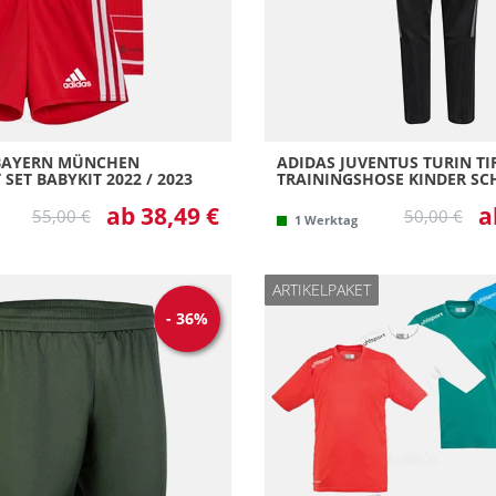
 BAYERN MÜNCHEN
ADIDAS JUVENTUS TURIN T
SET BABYKIT 2022 / 2023
TRAININGSHOSE KINDER S
ab 38,49 €
a
55,00 €
50,00 €
1 Werktag
ARTIKELPAKET
-
36
%