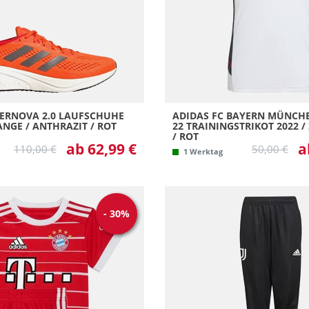
XL
XL 
XS
XXS
ERNOVA 2.0 LAUFSCHUHE
ADIDAS FC BAYERN MÜNCH
NGE / ANTHRAZIT / ROT
22 TRAININGSTRIKOT 2022 / 2
ROT
ab 62,99 €
a
110,00 €
50,00 €
1 Werktag
-
30
%