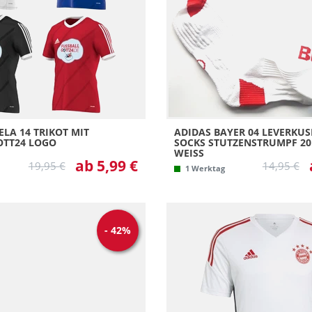
6 =
7 = 
9 =
Kin
Kin
Kin
ELA 14 TRIKOT MIT
ADIDAS BAYER 04 LEVERKU
OTT24 LOGO
SOCKS STUTZENSTRUMPF 20
Kin
WEISS
ab 5,99 €
19,95 €
14,95 €
1 Werktag
Kin
L
L (
-
42
%
M
M (
S
S (