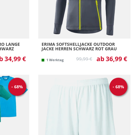
IRO LANGE
ERIMA SOFTSHELLJACKE OUTDOOR
CHWARZ
JACKE HERREN SCHWARZ ROT GRAU
b 34,99 €
ab 36,99 €
99,99 €
1 Werktag
-
68
%
-
68
%