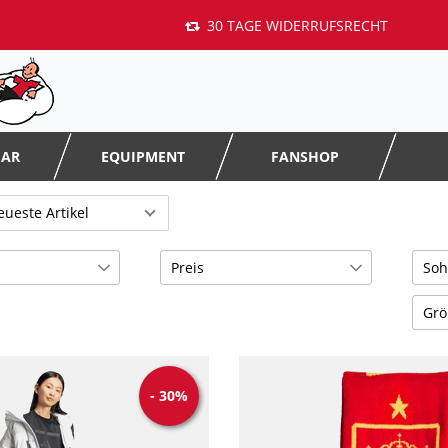
30 TAGE WIDERRUFSRECHT
EAR
EQUIPMENT
FANSHOP
Preis
Soh
AG
66
Grö
€
―
€
FG
1
1 =
HG
2
Übernehmen
10
-
30
%
MG
1
10.
20
116