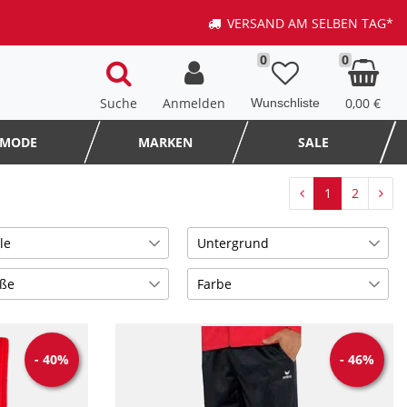
VERSAND AM SELBEN TAG*
0
0
Suche
Anmelden
0,00 €
MODE
MARKEN
SALE
1
2
le
Untergrund
Hartplatz
3
3
ße
Farbe
Kunstrasen
6
10
 34-36
Blau
2
5
Normaler Naturrasen
1
7
cobaltblau/weiß
1
1
-
40
%
-
46
%
1
5
gelb
1
2
Grau
2
2