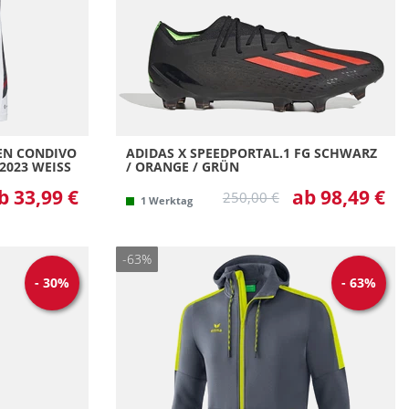
18
(Damen)
4
3
2
EN CONDIVO
ADIDAS X SPEEDPORTAL.1 FG SCHWARZ
023 WEISS /
/ ORANGE / GRÜN
b 33,99 €
ab 98,49 €
250,00 €
1 Werktag
-63%
-
30
%
-
63
%