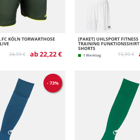
1.FC KÖLN TORWARTHOSE
[PAKET] UHLSPORT FITNES
LIVE
TRAINING FUNKTIONSSHIRT
SHORTS
ab 22,22 €
34,99 €
15,99 €
1 Werktag
-
73
%