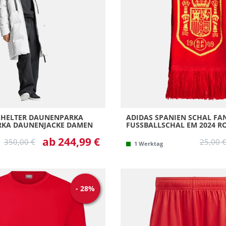
6
128
3
140
8
152
ur
2
164
inals
1
176
8
2 =
23
SHELTER DAUNENPARKA
ADIDAS SPANIEN SCHAL FA
KA DAUNENJACKE DAMEN
FUSSBALLSCHAL EM 2024 RO
2XL
ab 244,99 €
3 =
350,00 €
25,00 
1 Werktag
36
36 
-
28
%
36 
36 
37 