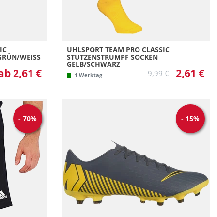
IC
UHLSPORT TEAM PRO CLASSIC
RÜN/WEISS
STUTZENSTRUMPF SOCKEN
GELB/SCHWARZ
ab 2,61 €
2,61 €
9,99 €
1 Werktag
-
70
%
-
15
%