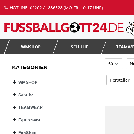
HOTLINE: 02202 / 1886528 (MO-FR: 10-17 UHR)
WMSHOP
SCHUHE
TEAMW
KATEGORIEN
Hersteller
WMSHOP
Adidas
Schuhe
Derbystar
TEAMWEAR
JAKO
Kappa
Equipment
Nike
FanShop