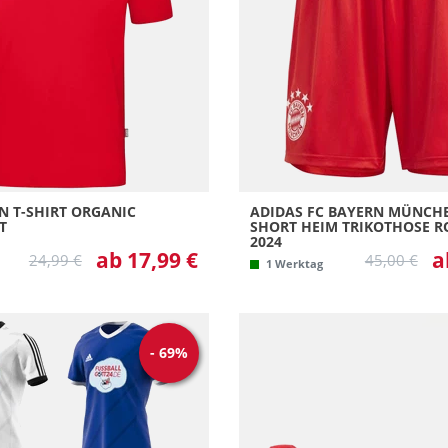
38 
38 
39 
39 
3XL
40 
N T-SHIRT ORGANIC
ADIDAS FC BAYERN MÜNCH
40 
T
SHORT HEIM TRIKOTHOSE RO
2024
41 
ab 17,99 €
a
24,99 €
45,00 €
1 Werktag
42 
42 
43 
-
69
%
44 
44 
5 =