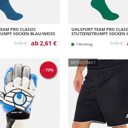
EAM PRO CLASSIC
UHLSPORT TEAM PRO CLASS
UMPF SOCKEN BLAU/WEISS
STUTZENSTRUMPF SOCKEN G
ab 2,61 €
9,99 €
9,99 €
1 Werktag
ARTIKELPAKET
-
73
%