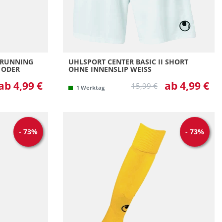
S RUNNING
UHLSPORT CENTER BASIC II SHORT
 ODER
OHNE INNENSLIP WEISS
ab 4,99 €
ab 4,99 €
15,99 €
1 Werktag
-
73
%
-
73
%