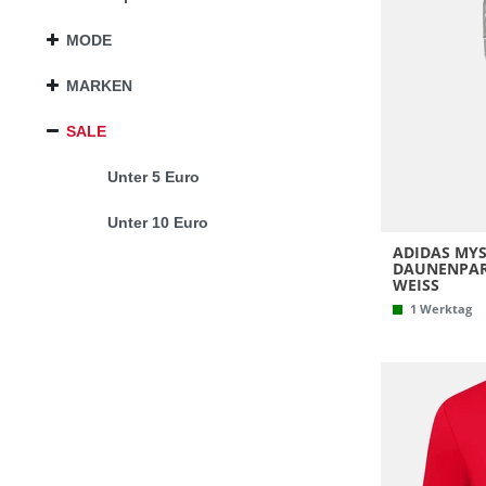
Puma
MODE
Reebok
Uhlsport
MARKEN
Under Armo
SALE
adidas Orig
Unter 5 Euro
erima
Unter 10 Euro
ADIDAS MY
DAUNENPAR
WEISS
1 Werktag