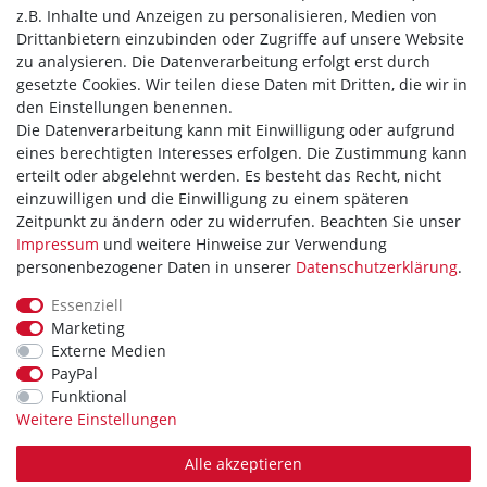
z.B. Inhalte und Anzeigen zu personalisieren, Medien von
Widerrufsrecht
Drittanbietern einzubinden oder Zugriffe auf unsere Website
zu analysieren. Die Datenverarbeitung erfolgt erst durch
Hilfe
gesetzte Cookies. Wir teilen diese Daten mit Dritten, die wir in
den Einstellungen benennen.
Vertrag widerrufen
Die Datenverarbeitung kann mit Einwilligung oder aufgrund
eines berechtigten Interesses erfolgen. Die Zustimmung kann
WIR AKZEPTIEREN
erteilt oder abgelehnt werden. Es besteht das Recht, nicht
einzuwilligen und die Einwilligung zu einem späteren
Zeitpunkt zu ändern oder zu widerrufen. Beachten Sie unser
Impressum
und weitere Hinweise zur Verwendung
personenbezogener Daten in unserer
Daten­schutz­erklärung
.
WIR VERSENDEN MIT
Essenziell
Marketing
Externe Medien
PayPal
Theme by
Funktional
Weitere Einstellungen
Alle akzeptieren
* Alle Preise verstehen sich inkl. MwSt. zzgl. Versandkosten. Alle Angebote sind