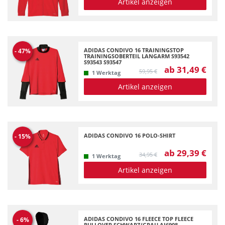
Artikel anzeigen
S
weiß
3
1
XL
3
XS
1
ADIDAS CONDIVO 16 TRAININGSTOP
-
47
%
TRAININGSOBERTEIL LANGARM S93542
S93543 S93547
ab 31,49 €
59,95 €
1 Werktag
Artikel anzeigen
ADIDAS CONDIVO 16 POLO-SHIRT
-
15
%
ab 29,39 €
34,95 €
1 Werktag
Artikel anzeigen
ADIDAS CONDIVO 16 FLEECE TOP FLEECE
-
6
%
PULLOVER SCHWARZ/GRAU AJ6908