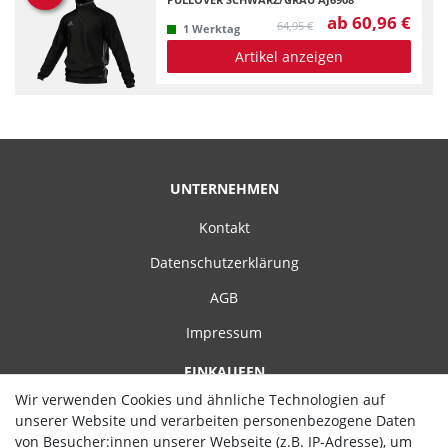
ab 60,96 €
64,95 €
1 Werktag
Artikel anzeigen
UNTERNEHMEN
Kontakt
Datenschutzerklärung
AGB
Impressum
EINKAUFEN
Wir verwenden Cookies und ähnliche Technologien auf
Zahlungsarten
unserer Website und verarbeiten personenbezogene Daten
von Besucher:innen unserer Webseite (z.B. IP-Adresse), um
Versand