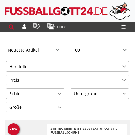
0
0
☰
0,00 €
Hersteller
Adidas
9
Preis
Sohle
Untergrund
€
―
€
FG
Kunstrasen
2
2
Größe
Übernehmen
Normaler
2
36 2/3 = UK 4
1
Naturrasen
38 = UK 5
2
ADIDAS KINDER X CRAZYFAST MESSI.3 FG
-
8
%
FUSSBALLSCHUHE S