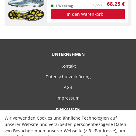
68,25 €
109,95 €
1 Werktag
In den Warenkorb
UNTERNEHMEN
Kontakt
Datenschutzerklärung
AGB
Impressum
EINKAUFEN
Wir verwenden Cookies und ähnliche Technologien auf
Zahlungsarten
unserer Website und verarbeiten personenbezogene Daten
von Besucher:innen unserer Webseite (z.B. IP-Adresse), um
Versand