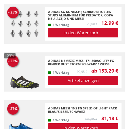
ADIDAS SG KONISCHE SCHRAUBSTOLLEN
-
35
%
STUDS ALUMINIUM FÜR PREDATOR, COPA
NEU, ACE, X UND MESSI
12,99 €
20,00 €
1 Werktag
In den Warenkorb
-23%
ADIDAS NEMEZIZ MESSI 17+ 360AGILITY FG
-
23
%
KINDER DUST STORM SCHWARZ / WEISS
ab 153,29 €
199,95 €
1 Werktag
Artikel anzeigen
ADIDAS MESSI 16.2 FG SPEED OF LIGHT PACK
-
37
%
BLAU/SILBER/SCHWARZ
81,18 €
129,95 €
1 Werktag
In den Warenkorb