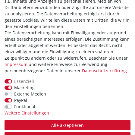
z.B. Inhalte und Anzeigen zu personalisieren, Medien von
Widerrufsrecht
Drittanbietern einzubinden oder Zugriffe auf unsere Website
zu analysieren. Die Datenverarbeitung erfolgt erst durch
Hilfe
gesetzte Cookies. Wir teilen diese Daten mit Dritten, die wir in
den Einstellungen benennen.
Vertrag widerrufen
Die Datenverarbeitung kann mit Einwilligung oder aufgrund
eines berechtigten Interesses erfolgen. Die Zustimmung kann
WIR AKZEPTIEREN
erteilt oder abgelehnt werden. Es besteht das Recht, nicht
einzuwilligen und die Einwilligung zu einem späteren
Zeitpunkt zu ändern oder zu widerrufen. Beachten Sie unser
Impressum
und weitere Hinweise zur Verwendung
personenbezogener Daten in unserer
Daten­schutz­erklärung
.
WIR VERSENDEN MIT
Essenziell
Marketing
Externe Medien
PayPal
Theme by
Funktional
Weitere Einstellungen
Alle akzeptieren
* Alle Preise verstehen sich inkl. MwSt. zzgl. Versandkosten. Alle Angebote sind
freibleibend zzgl. Versandkosten. Irrtümer, Druckfehler und Preisänderungen