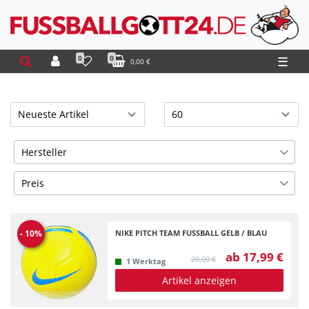
0
0
☰
0,00 €
Hersteller
Nike
1
Preis
€
―
€
NIKE PITCH TEAM FUSSBALL GELB / BLAU
-
10
%
ab 17,99 €
Übernehmen
20,00 €
1 Werktag
Artikel anzeigen