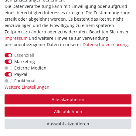
Vertrag widerrufen
Die Datenverarbeitung kann mit Einwilligung oder aufgrund
eines berechtigten Interesses erfolgen. Die Zustimmung kann
WIR AKZEPTIEREN
erteilt oder abgelehnt werden. Es besteht das Recht, nicht
einzuwilligen und die Einwilligung zu einem späteren
Zeitpunkt zu ändern oder zu widerrufen. Beachten Sie unser
Impressum
und weitere Hinweise zur Verwendung
personenbezogener Daten in unserer
Daten­schutz­erklärung
.
WIR VERSENDEN MIT
Essenziell
Marketing
Externe Medien
PayPal
Theme by
Funktional
Weitere Einstellungen
Alle akzeptieren
* Alle Preise verstehen sich inkl. MwSt. zzgl. Versandkosten. Alle Angebote sind
freibleibend zzgl. Versandkosten. Irrtümer, Druckfehler und Preisänderungen
Alle ablehnen
vorbehalten.
Bei Zahlungseingang bis 14 Uhr erfolgt der Versand, Montags bis Freitags außer
Auswahl akzeptieren
an Feiertagen, am gleichen Tag.
Copyright 2026 | Alle Rechte vorbehalten.