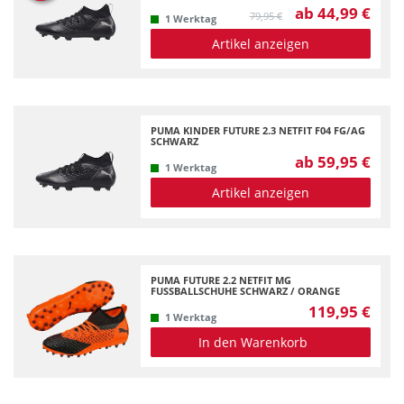
39= UK 6 = US 7
1
ab 44,99 €
79,95 €
1 Werktag
40.5 = UK 7 = US 8
3
Artikel anzeigen
41 = UK 7.5 = US 8.5
1
42.5 = UK 8.5 = US
1
9.5
PUMA KINDER FUTURE 2.3 NETFIT F04 FG/AG
47 = UK 12 = US 13
1
SCHWARZ
ab 59,95 €
1 Werktag
Artikel anzeigen
PUMA FUTURE 2.2 NETFIT MG
FUSSBALLSCHUHE SCHWARZ / ORANGE
119,95 €
1 Werktag
In den Warenkorb