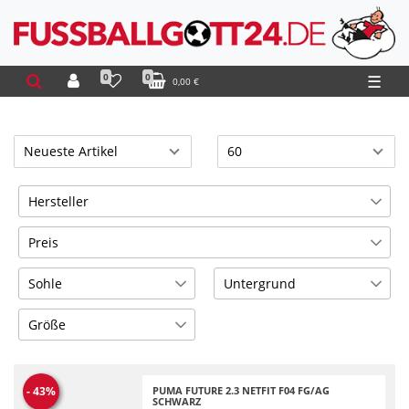
0
0
☰
0,00 €
Hersteller
Puma
5
Preis
Sohle
Untergrund
€
―
€
AG
Hartplatz
3
4
Größe
Übernehmen
FG
Kunstrasen
3
4
35
1
MG
Normaler
1
4
37.5
1
Naturrasen
PUMA FUTURE 2.3 NETFIT F04 FG/AG
-
43
%
SCHWARZ