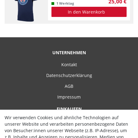
25,00 €
1 Werktag
In den Warenkorb
UNTERNEHMEN
Kontakt
Datenschutzerklärung
AGB
Impressum
EINKAUFEN
Wir verwenden Cookies und ähnliche Technologien auf
Zahlungsarten
unserer Website und verarbeiten personenbezogene Daten
von Besucher:innen unserer Webseite (z.B. IP-Adresse), um
Versand
z.B. Inhalte und Anzeigen zu personalisieren, Medien von