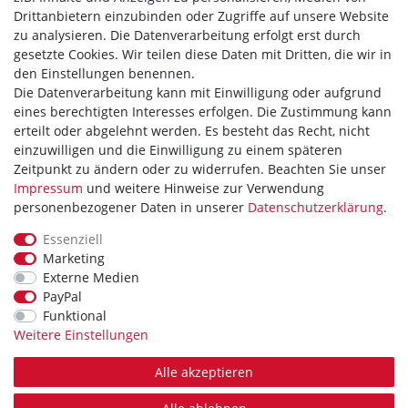
Widerrufsrecht
Drittanbietern einzubinden oder Zugriffe auf unsere Website
zu analysieren. Die Datenverarbeitung erfolgt erst durch
Hilfe
gesetzte Cookies. Wir teilen diese Daten mit Dritten, die wir in
den Einstellungen benennen.
Vertrag widerrufen
Die Datenverarbeitung kann mit Einwilligung oder aufgrund
eines berechtigten Interesses erfolgen. Die Zustimmung kann
WIR AKZEPTIEREN
erteilt oder abgelehnt werden. Es besteht das Recht, nicht
einzuwilligen und die Einwilligung zu einem späteren
Zeitpunkt zu ändern oder zu widerrufen. Beachten Sie unser
Impressum
und weitere Hinweise zur Verwendung
personenbezogener Daten in unserer
Daten­schutz­erklärung
.
WIR VERSENDEN MIT
Essenziell
Marketing
Externe Medien
PayPal
Theme by
Funktional
Weitere Einstellungen
Alle akzeptieren
* Alle Preise verstehen sich inkl. MwSt. zzgl. Versandkosten. Alle Angebote sind
freibleibend zzgl. Versandkosten. Irrtümer, Druckfehler und Preisänderungen