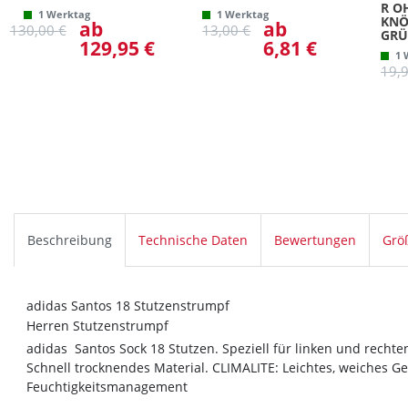
R O
1 Werktag
1 Werktag
KNÖ
ab
ab
130,00 €
13,00 €
GRÜ
129,95 €
6,81 €
1 
19,
Beschreibung
Technische Daten
Bewertungen
Grö
adidas Santos 18 Stutzenstrumpf
Herren Stutzenstrumpf
adidas Santos Sock 18 Stutzen. Speziell für linken und recht
Schnell trocknendes Material. CLIMALITE: Leichtes, weiches G
Feuchtigkeitsmanagement