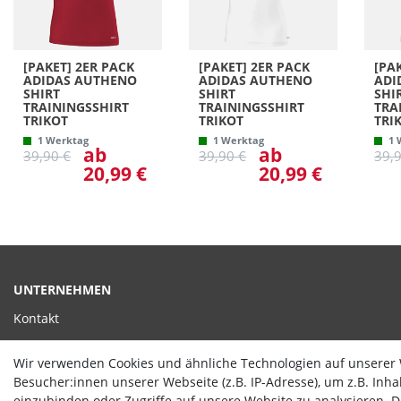
[PAKET] 2ER PACK
[PAKET] 2ER PACK
[PA
ADIDAS AUTHENO
ADIDAS AUTHENO
ADI
SHIRT
SHIRT
SHI
TRAININGSSHIRT
TRAININGSSHIRT
TRA
TRIKOT
TRIKOT
TRI
1 Werktag
1 Werktag
1 
ab
ab
39,90 €
39,90 €
39,
20,99 €
20,99 €
UNTERNEHMEN
Kontakt
Datenschutzerklärung
Wir verwenden Cookies und ähnliche Technologien auf unserer
AGB
Besucher:innen unserer Webseite (z.B. IP-Adresse), um z.B. Inh
einzubinden oder Zugriffe auf unsere Website zu analysieren. Di