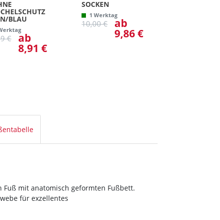
HNE
OCKEN
CHELSCHUTZ
1 Werktag
N/BLAU
ab
10,00 €
Werktag
9,86 €
ab
99 €
8,91 €
ßentabelle
en Fuß mit anatomisch geformten Fußbett.
ewebe für exzellentes