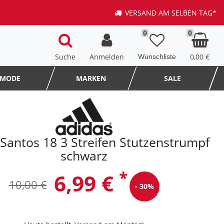
VERSAND AM SELBEN TAG*
0
0
Suche
Anmelden
0,00 €
MODE
MARKEN
SALE
 Santos 18 3 Streifen Stutzenstrumpf
schwarz
*
6,99 €
10,00 €
- 30%