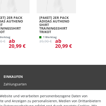
KET] 2ER PACK
[PAKET] 2ER PACK
DAS AUTHENO
ADIDAS AUTHENO
RT
SHIRT
ININGSSHIRT
TRAININGSSHIRT
KOT
TRIKOT
Werktag
1 Werktag
ab
ab
90 €
39,90 €
20,99 €
20,99 €
EINKAUFEN
Zahlungsarten
Versand
 Website und verarbeiten personenbezogene Daten von
Widerrufsrecht
alte und Anzeigen zu personalisieren, Medien von Drittanbietern
e Datenverarbeitung erfolgt erst durch gesetzte Cookies. Wir