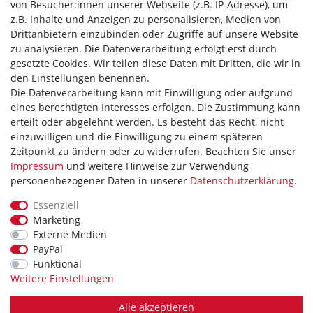
von Besucher:innen unserer Webseite (z.B. IP-Adresse), um
Versand
z.B. Inhalte und Anzeigen zu personalisieren, Medien von
Widerrufsrecht
Drittanbietern einzubinden oder Zugriffe auf unsere Website
zu analysieren. Die Datenverarbeitung erfolgt erst durch
Hilfe
gesetzte Cookies. Wir teilen diese Daten mit Dritten, die wir in
den Einstellungen benennen.
Vertrag widerrufen
Die Datenverarbeitung kann mit Einwilligung oder aufgrund
eines berechtigten Interesses erfolgen. Die Zustimmung kann
WIR AKZEPTIEREN
erteilt oder abgelehnt werden. Es besteht das Recht, nicht
einzuwilligen und die Einwilligung zu einem späteren
Zeitpunkt zu ändern oder zu widerrufen. Beachten Sie unser
Impressum
und weitere Hinweise zur Verwendung
personenbezogener Daten in unserer
Daten­schutz­erklärung
.
WIR VERSENDEN MIT
Essenziell
Marketing
Externe Medien
PayPal
Theme by
Funktional
Weitere Einstellungen
Alle akzeptieren