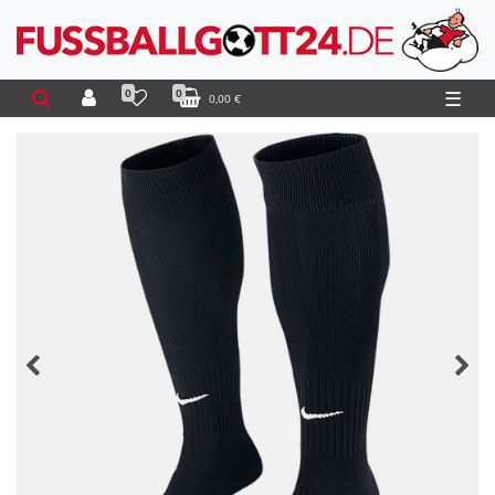
0
0
☰
0,00 €