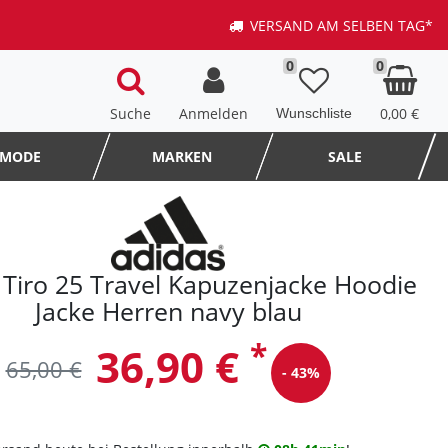
VERSAND AM SELBEN TAG*
0
0
Suche
Anmelden
0,00 €
MODE
MARKEN
SALE
 Tiro 25 Travel Kapuzenjacke Hoodie
Jacke Herren navy blau
*
36,90 €
65,00 €
- 43%