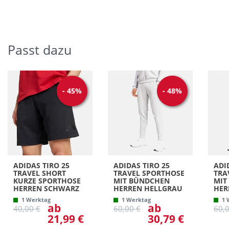
Passt dazu
-
45
%
-
48
%
ADIDAS TIRO 25
ADIDAS TIRO 25
ADI
TRAVEL SHORT
TRAVEL SPORTHOSE
TRA
KURZE SPORTHOSE
MIT BÜNDCHEN
MIT
HERREN SCHWARZ
HERREN HELLGRAU
HER
1 Werktag
1 Werktag
1 
ab
ab
40,00 €
60,00 €
60,
21,99 €
30,79 €