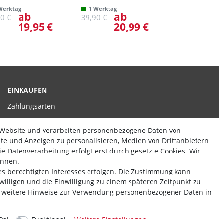
Werktag
1 Werktag
ab
ab
90 €
39,90 €
19,95 €
20,99 €
EINKAUFEN
Zahlungsarten
Versand
 Website und verarbeiten personenbezogene Daten von
Widerrufsrecht
alte und Anzeigen zu personalisieren, Medien von Drittanbietern
e Datenverarbeitung erfolgt erst durch gesetzte Cookies. Wir
Hilfe
ennen.
es berechtigten Interesses erfolgen. Die Zustimmung kann
Vertrag widerrufen
uwilligen und die Einwilligung zu einem späteren Zeitpunkt zu
Theme by
weitere Hinweise zur Verwendung personenbezogener Daten in