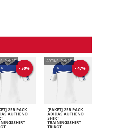
KELPAKET
ARTIKELPAKET
-
50
%
-
47
%
KET] 2ER PACK
[PAKET] 2ER PACK
DAS AUTHENO
ADIDAS AUTHENO
RT
SHIRT
ININGSSHIRT
TRAININGSSHIRT
KOT
TRIKOT