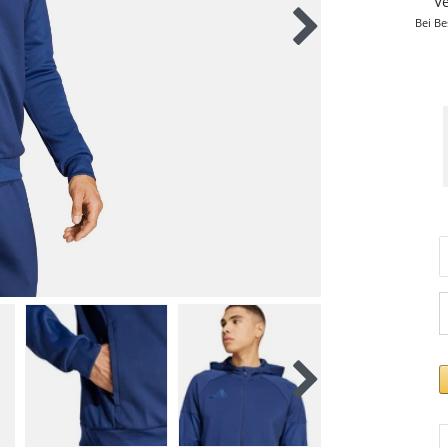
V
Bei Be