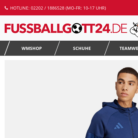
HOTLINE: 02202 / 1886528 (MO-FR: 10-17 UHR)
WMSHOP
SCHUHE
TEAMW