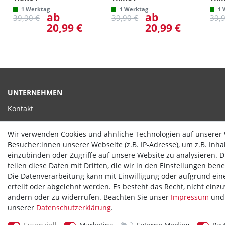
1 Werktag
1 Werktag
1 
ab
ab
39,90 €
39,90 €
39,
20,99 €
20,99 €
UNTERNEHMEN
Kontakt
Datenschutzerklärung
Wir verwenden Cookies und ähnliche Technologien auf unserer
AGB
Besucher:innen unserer Webseite (z.B. IP-Adresse), um z.B. Inh
einzubinden oder Zugriffe auf unsere Website zu analysieren. Di
Impressum
teilen diese Daten mit Dritten, die wir in den Einstellungen ben
Die Datenverarbeitung kann mit Einwilligung oder aufgrund ein
erteilt oder abgelehnt werden. Es besteht das Recht, nicht einz
ändern oder zu widerrufen. Beachten Sie unser
Impressum
und 
unserer
Daten­schutz­erklärung
.