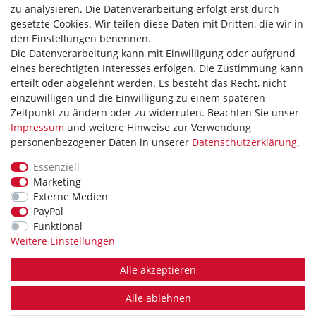
zu analysieren. Die Datenverarbeitung erfolgt erst durch
Hilfe
gesetzte Cookies. Wir teilen diese Daten mit Dritten, die wir in
den Einstellungen benennen.
Vertrag widerrufen
Die Datenverarbeitung kann mit Einwilligung oder aufgrund
eines berechtigten Interesses erfolgen. Die Zustimmung kann
WIR AKZEPTIEREN
erteilt oder abgelehnt werden. Es besteht das Recht, nicht
einzuwilligen und die Einwilligung zu einem späteren
Zeitpunkt zu ändern oder zu widerrufen. Beachten Sie unser
Impressum
und weitere Hinweise zur Verwendung
personenbezogener Daten in unserer
Daten­schutz­erklärung
.
WIR VERSENDEN MIT
Essenziell
Marketing
Externe Medien
PayPal
Theme by
Funktional
Weitere Einstellungen
Alle akzeptieren
* Alle Preise verstehen sich inkl. MwSt. zzgl. Versandkosten. Alle Angebote sind
freibleibend zzgl. Versandkosten. Irrtümer, Druckfehler und Preisänderungen
Alle ablehnen
vorbehalten.
Bei Zahlungseingang bis 14 Uhr erfolgt der Versand, Montags bis Freitags außer