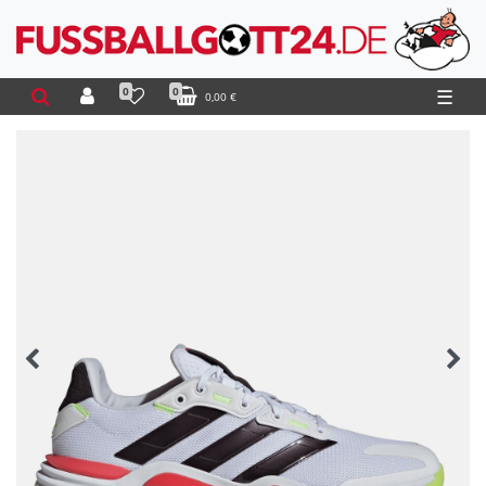
0
0
☰
0,00 €