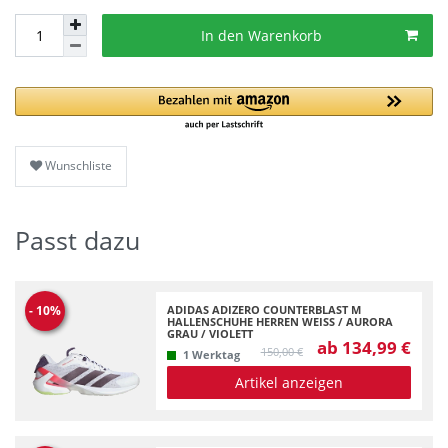
In den Warenkorb
Wunschliste
Passt dazu
ADIDAS ADIZERO COUNTERBLAST M
-
10
%
HALLENSCHUHE HERREN WEISS / AURORA G
RAU / VIOLETT
ab 134,99 €
150,00 €
1 Werktag
Artikel anzeigen