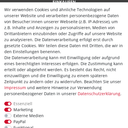
EINKAUFEN
Wir verwenden Cookies und ähnliche Technologien auf
Zahlungsarten
unserer Website und verarbeiten personenbezogene Daten
von Besucher:innen unserer Webseite (z.B. IP-Adresse), um
Versand
z.B. Inhalte und Anzeigen zu personalisieren, Medien von
Widerrufsrecht
Drittanbietern einzubinden oder Zugriffe auf unsere Website
zu analysieren. Die Datenverarbeitung erfolgt erst durch
Hilfe
gesetzte Cookies. Wir teilen diese Daten mit Dritten, die wir in
den Einstellungen benennen.
Vertrag widerrufen
Die Datenverarbeitung kann mit Einwilligung oder aufgrund
eines berechtigten Interesses erfolgen. Die Zustimmung kann
WIR AKZEPTIEREN
erteilt oder abgelehnt werden. Es besteht das Recht, nicht
einzuwilligen und die Einwilligung zu einem späteren
Zeitpunkt zu ändern oder zu widerrufen. Beachten Sie unser
Impressum
und weitere Hinweise zur Verwendung
personenbezogener Daten in unserer
Daten­schutz­erklärung
.
WIR VERSENDEN MIT
Essenziell
Marketing
Externe Medien
PayPal
Theme by
Funktional