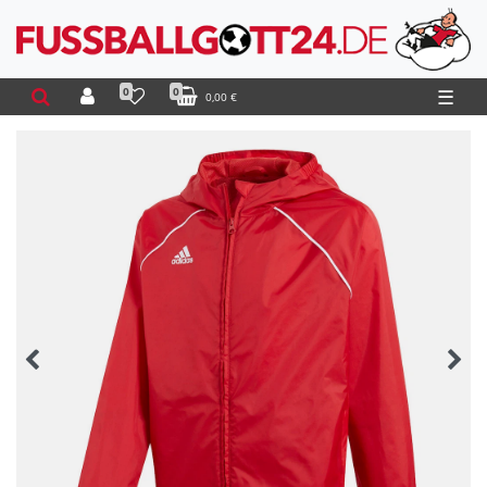
0
0
☰
0,00 €