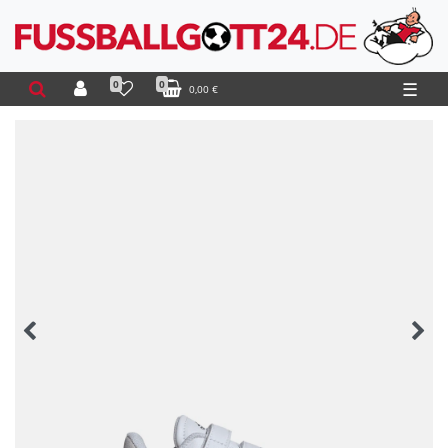
0
0
☰
0,00 €