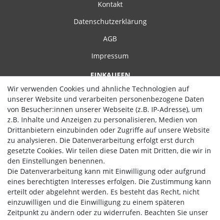
Kontakt
116
Grün
21
1
Datenschutzerklärung
128
grün/gelb
24
1
AGB
140
marineblau - Herren
23
1
Trainingshose
Impressum
152
24
Navyblau
1
164
EINKAUFEN
20
navyblau/weiß
1
Wir verwenden Cookies und ähnliche Technologien auf
176
10
Zahlungsarten
unserer Website und verarbeiten personenbezogene Daten
new royal / schwarz
1
2 = 152
1
von Besucher:innen unserer Webseite (z.B. IP-Adresse), um
Versand
rot
2
z.B. Inhalte und Anzeigen zu personalisieren, Medien von
2XL
4
Widerrufsrecht
Drittanbietern einzubinden oder Zugriffe auf unsere Website
rot / weiß
1
3 = 164
1
zu analysieren. Die Datenverarbeitung erfolgt erst durch
Hilfe
schwarz
1
gesetzte Cookies. Wir teilen diese Daten mit Dritten, die wir in
34
1
den Einstellungen benennen.
schwarz - Damen
1
36
Vertrag widerrufen
1
Die Datenverarbeitung kann mit Einwilligung oder aufgrund
gewebte Hose
eines berechtigten Interesses erfolgen. Die Zustimmung kann
36- - Damen
1
WIR AKZEPTIEREN
schwarz - Herren
1
erteilt oder abgelehnt werden. Es besteht das Recht, nicht
gewebte Hose
38
1
einzuwilligen und die Einwilligung zu einem späteren
Zeitpunkt zu ändern oder zu widerrufen. Beachten Sie unser
schwarz - Herren
1
3XL
1