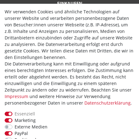
EINKAUFEN
Wir verwenden Cookies und ähnliche Technologien auf
Zahlungsarten
unserer Website und verarbeiten personenbezogene Daten
von Besucher:innen unserer Webseite (z.B. IP-Adresse), um
Versand
z.B. Inhalte und Anzeigen zu personalisieren, Medien von
Widerrufsrecht
Drittanbietern einzubinden oder Zugriffe auf unsere Website
zu analysieren. Die Datenverarbeitung erfolgt erst durch
Hilfe
gesetzte Cookies. Wir teilen diese Daten mit Dritten, die wir in
den Einstellungen benennen.
Vertrag widerrufen
Die Datenverarbeitung kann mit Einwilligung oder aufgrund
eines berechtigten Interesses erfolgen. Die Zustimmung kann
WIR AKZEPTIEREN
erteilt oder abgelehnt werden. Es besteht das Recht, nicht
einzuwilligen und die Einwilligung zu einem späteren
Zeitpunkt zu ändern oder zu widerrufen. Beachten Sie unser
Impressum
und weitere Hinweise zur Verwendung
personenbezogener Daten in unserer
Daten­schutz­erklärung
.
WIR VERSENDEN MIT
Essenziell
Marketing
Externe Medien
PayPal
Theme by