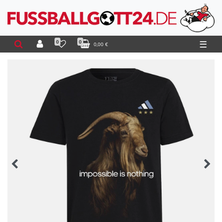
0
0
☰
0,00 €