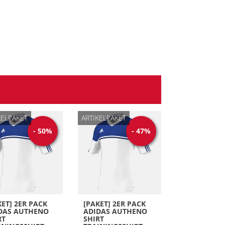
KELPAKET
ARTIKELPAKET
-
50
%
-
47
%
KET] 2ER PACK
[PAKET] 2ER PACK
DAS AUTHENO
ADIDAS AUTHENO
RT
SHIRT