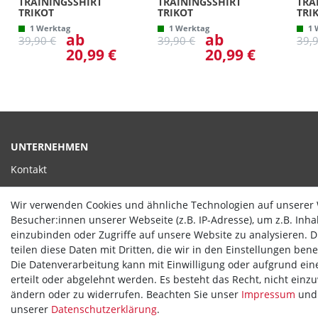
TRAININGSSHIRT
TRAININGSSHIRT
TRA
TRIKOT
TRIKOT
TRI
1 Werktag
1 Werktag
1 
ab
ab
39,90 €
39,90 €
39,
20,99 €
20,99 €
UNTERNEHMEN
Kontakt
Datenschutzerklärung
Wir verwenden Cookies und ähnliche Technologien auf unserer
AGB
Besucher:innen unserer Webseite (z.B. IP-Adresse), um z.B. Inh
einzubinden oder Zugriffe auf unsere Website zu analysieren. Di
Impressum
teilen diese Daten mit Dritten, die wir in den Einstellungen ben
Die Datenverarbeitung kann mit Einwilligung oder aufgrund ein
erteilt oder abgelehnt werden. Es besteht das Recht, nicht einz
ändern oder zu widerrufen. Beachten Sie unser
Impressum
und 
unserer
Daten­schutz­erklärung
.