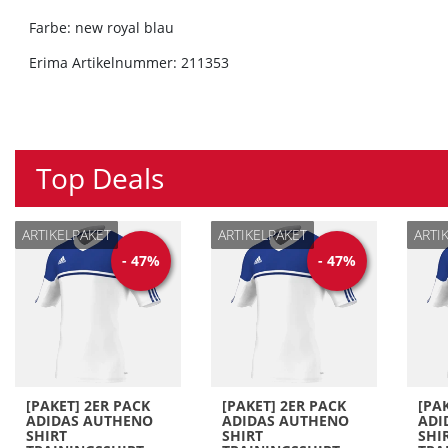
Farbe: new royal blau
Erima Artikelnummer: 211353
Top Deals
ARTIKELPAKET
ARTIKELPAKET
ARTI
-
47
%
-
47
%
[PAKET] 2ER PACK
[PAKET] 2ER PACK
[PA
ADIDAS AUTHENO
ADIDAS AUTHENO
ADI
SHIRT
SHIRT
SHI