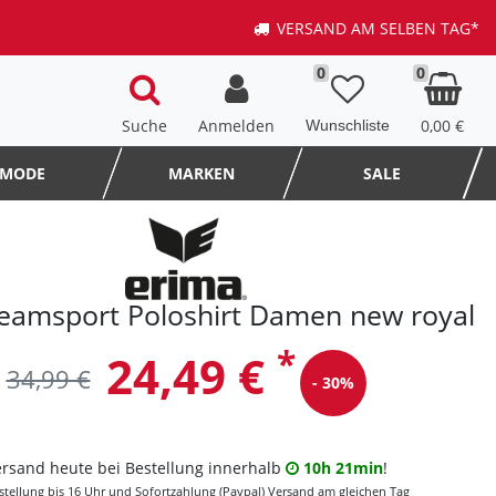
VERSAND AM SELBEN TAG*
0
0
Suche
Anmelden
0,00 €
MODE
MARKEN
SALE
eamsport Poloshirt Damen new royal
*
24,49 €
34,99 €
- 30%
ersand heute bei Bestellung innerhalb
10h 21min
!
stellung bis 16 Uhr und Sofortzahlung (Paypal) Versand am gleichen Tag