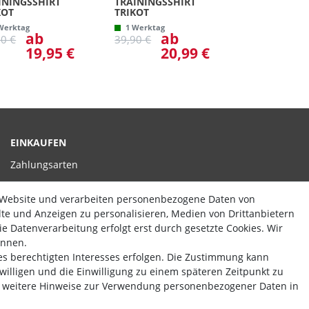
ININGSSHIRT
TRAININGSSHIRT
KOT
TRIKOT
Werktag
1 Werktag
ab
ab
90 €
39,90 €
19,95 €
20,99 €
EINKAUFEN
Zahlungsarten
Versand
 Website und verarbeiten personenbezogene Daten von
Widerrufsrecht
alte und Anzeigen zu personalisieren, Medien von Drittanbietern
e Datenverarbeitung erfolgt erst durch gesetzte Cookies. Wir
Hilfe
ennen.
es berechtigten Interesses erfolgen. Die Zustimmung kann
Vertrag widerrufen
uwilligen und die Einwilligung zu einem späteren Zeitpunkt zu
Theme by
weitere Hinweise zur Verwendung personenbezogener Daten in