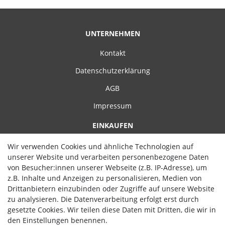
11
blau/orange
42
1
Uhlsport
24
11.5
blau/pink
25
1
erima
12
UNTERNEHMEN
116
dunkelgrau/orange
22
1
12
gelb
Kontakt
22
4
128
gelb/dunkelblau
27
1
Datenschutzerklärung
140
gelb/rot
18
1
AGB
152
green / blau
19
1
Impressum
164
Grün
21
1
EINKAUFEN
176
hellgrün/dunkelgrün
14
1
Zahlungsarten
Wir verwenden Cookies und ähnliche Technologien auf
2XL
neon gelb / blau
30
1
unserer Website und verarbeiten personenbezogene Daten
Versand
3.5
rot
13
2
von Besucher:innen unserer Webseite (z.B. IP-Adresse), um
z.B. Inhalte und Anzeigen zu personalisieren, Medien von
Widerrufsrecht
3XL
rot/gelb
7
1
Drittanbietern einzubinden oder Zugriffe auf unsere Website
3XS
schwarz
Hilfe
2
2
zu analysieren. Die Datenverarbeitung erfolgt erst durch
gesetzte Cookies. Wir teilen diese Daten mit Dritten, die wir in
4.5
17
den Einstellungen benennen.
Vertrag widerrufen