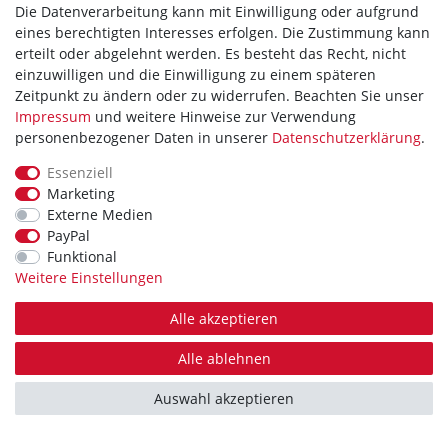
5.5
18
Die Datenverarbeitung kann mit Einwilligung oder aufgrund
WIR AKZEPTIEREN
eines berechtigten Interesses erfolgen. Die Zustimmung kann
6.5
21
erteilt oder abgelehnt werden. Es besteht das Recht, nicht
7.5
einzuwilligen und die Einwilligung zu einem späteren
20
Zeitpunkt zu ändern oder zu widerrufen. Beachten Sie unser
8
33
Impressum
und weitere Hinweise zur Verwendung
WIR VERSENDEN MIT
8.5
personenbezogener Daten in unserer
Daten­schutz­erklärung
.
38
9
45
Essenziell
Marketing
9.5
40
Externe Medien
L
28
PayPal
Theme by
Funktional
M
34
Weitere Einstellungen
S
29
Alle akzeptieren
* Alle Preise verstehen sich inkl. MwSt. zzgl. Versandkosten. Alle Angebote sind
XL
26
freibleibend zzgl. Versandkosten. Irrtümer, Druckfehler und Preisänderungen
vorbehalten.
Alle ablehnen
XS
5
Bei Zahlungseingang bis 14 Uhr erfolgt der Versand, Montags bis Freitags außer
an Feiertagen, am gleichen Tag.
XXL
2
Auswahl akzeptieren
Copyright 2026 | Alle Rechte vorbehalten.
XXS
5